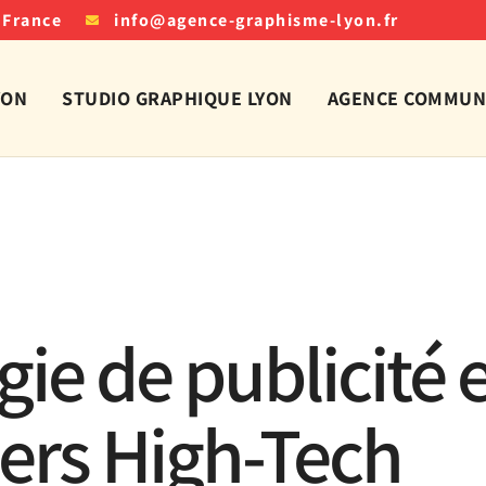
 France
info@agence-graphisme-lyon.fr
YON
STUDIO GRAPHIQUE LYON
AGENCE COMMUNI
gie de publicité 
vers High-Tech