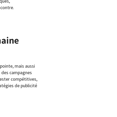
iques,
-contre.
maine
 pointe, mais aussi
ant des campagnes
rester compétitives,
tégies de publicité