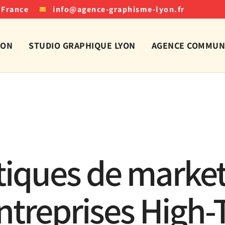
 France
info@agence-graphisme-lyon.fr
YON
STUDIO GRAPHIQUE LYON
AGENCE COMMUNI
atiques de marke
entreprises High-