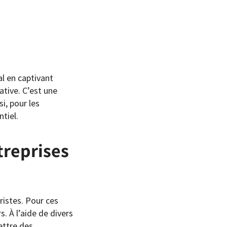
l en captivant
tive. C’est une
i, pour les
tiel.
treprises
ristes. Pour ces
s. À l’aide de divers
ettre des